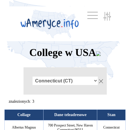
College w USA
znalezionych: 3
Collage
Dane teleadresowe
Stan
700 Prospect Street, New Haven
Albertus Magnus
Connecticut
Connecticut 06511