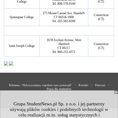
College
(CT)
Tel. 800-578-9160
275 Mount Carmel Ave. HamdeN
Connecticut
Quinnipiac College
CT 06518-1908
(CT)
Tel. 203-582-8200
1678 Asylum Avenue, West
Hartford
Connecticut
Saint Joseph College
CT 06117
(CT)
Tel. 860-232-4571
•
•
•
Reklama - Wykorzystajmy wspólnie nasz potencjał!
Kontakt
Patronat
Praca dla studentów
Polityka Prywatności
Grupa StudentNews.pl Sp. z o.o. i jej partnerzy
używają plików cookies i podobnych technologii w
celu realizacji m.in. usług statystycznych i